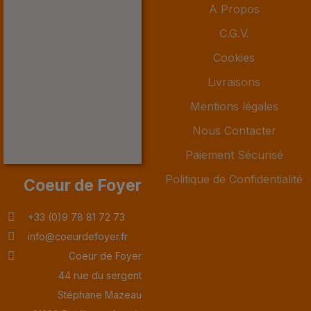
A Propos
C.G.V.
Cookies
Livraisons
Mentions légales
Nous Contacter
Paiement Sécurisé
Politique de Confidentialité
Coeur de Foyer
+33 (0)9 78 81 72 73
info@coeurdefoyer.fr
Coeur de Foyer
44 rue du sergent
Stéphane Mazeau