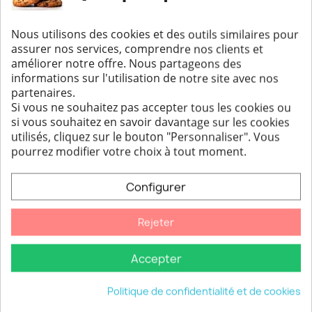
Ajouter au panier
Ajouter au panier
Nous utilisons des cookies et des outils similaires pour
assurer nos services, comprendre nos clients et
améliorer notre offre. Nous partageons des
informations sur l'utilisation de notre site avec nos
partenaires.
Si vous ne souhaitez pas accepter tous les cookies ou
si vous souhaitez en savoir davantage sur les cookies
utilisés, cliquez sur le bouton "Personnaliser".
Vous
pourrez modifier votre choix à tout moment.
Grande porte de four
Porte de four à bois HTT
Configurer
Aperçu rapide
Aperçu rapide
Brunner Kirshgarten
331 Chrome satin
1 075,80 €
493,46 €
Rejeter
Ajouter au panier
Ajouter au panier
Accepter
Politique de confidentialité et de cookies