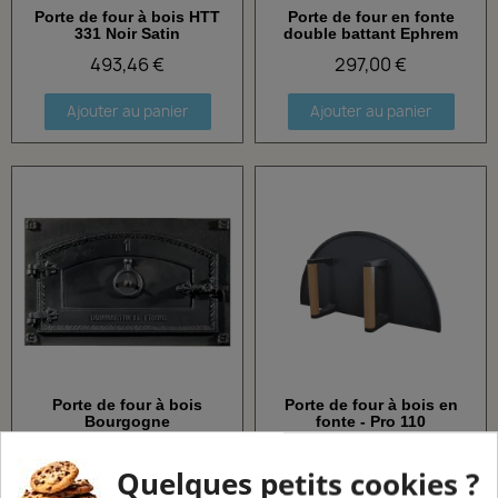
Porte de four à bois HTT
Porte de four en fonte
Aperçu rapide
Aperçu rapide
331 Noir Satin
double battant Ephrem
493,46 €
297,00 €
Ajouter au panier
Ajouter au panier
Porte de four à bois
Porte de four à bois en
Aperçu rapide
Aperçu rapide
Bourgogne
fonte - Pro 110
434,70 €
246,00 €
Quelques petits cookies ?