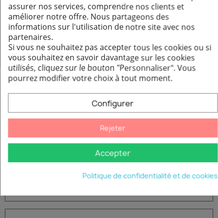
Produits de la même marque :
assurer nos services, comprendre nos clients et
améliorer notre offre. Nous partageons des
informations sur l'utilisation de notre site avec nos
partenaires.
Si vous ne souhaitez pas accepter tous les cookies ou si
vous souhaitez en savoir davantage sur les cookies
utilisés, cliquez sur le bouton "Personnaliser".
Vous
pourrez modifier votre choix à tout moment.
Configurer
Rejeter
Accepter
Adaptateur "Flachkanal" symétrique 150 x 50 mm
Aperçu rapide
46,75 €
Politique de confidentialité et de cookies
Ajouter au panier