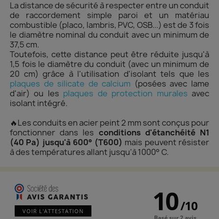
La distance de sécurité à respecter entre un conduit
de raccordement simple paroi et un matériau
combustible (placo, lambris, PVC, OSB...) est de 3 fois
le diamètre nominal du conduit avec un minimum de
37,5 cm.
Toutefois, cette distance peut être réduite jusqu'à
1,5 fois le diamètre du conduit (avec un minimum de
20 cm) grâce à l'utilisation d'isolant tels que les
plaques de silicate de calcium
(posées avec lame
d'air) ou les
plaques de protection murale
s
avec
isolant intégré.
🔥Les conduits en acier peint 2 mm sont conçus pour
fonctionner dans les
conditions d'étanchéité N1
(40 Pa) jusqu'à 600° (T600)
mais peuvent résister
à des températures allant jusqu’à 1000° C.
10
/
10
VOIR L'ATTESTATION
Basé sur 2 avis