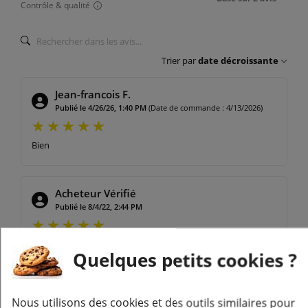
Contrôle & qualité
Trier par
date décroissante
Jean-francois F.
Publié le 4/26/26, 1:40 PM
(Date de commande : 4/13/2026)
Bien
Acheteur Vérifié
Publié le 8/4/22, 2:44 PM
Quelques petits cookies ?
Nous utilisons des cookies et des outils similaires pour