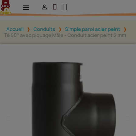

Accueil
Conduits
Simple paroi acier peint
Té 90° avec piquage Mâle - Conduit acier peint 2 mm