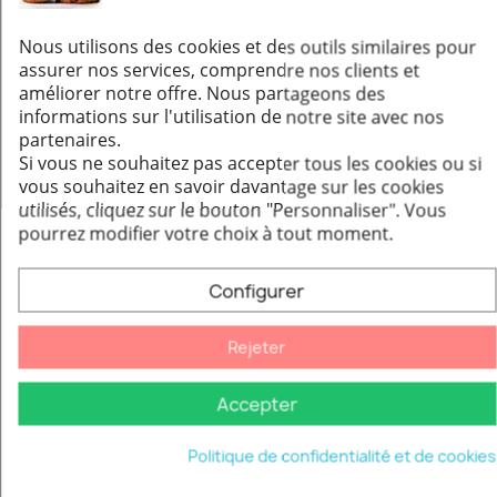
Adaptateur "Flachkanal" symétrique 200 x 90 mm
Aperçu rapide
48,89 €
Nous utilisons des cookies et des outils similaires pour
assurer nos services, comprendre nos clients et
Ajouter au panier
améliorer notre offre. Nous partageons des
informations sur l'utilisation de notre site avec nos
partenaires.
Si vous ne souhaitez pas accepter tous les cookies ou si
vous souhaitez en savoir davantage sur les cookies
utilisés, cliquez sur le bouton "Personnaliser".
Vous
pourrez modifier votre choix à tout moment.
Configurer
Rejeter
Accepter
Augmentation Femelle / Mâle - Conduit acier peint 2 mm
Aperçu rapide
Politique de confidentialité et de cookies
31,56 €