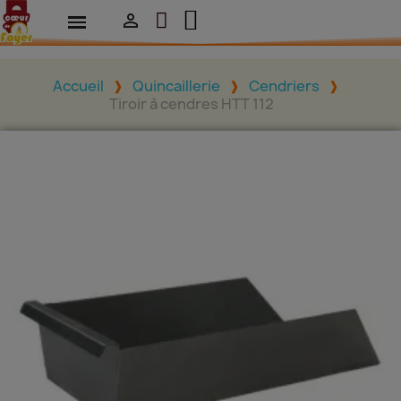

Accueil
Quincaillerie
Cendriers
Tiroir à cendres HTT 112