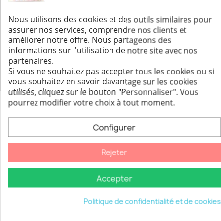
Brosse à cendres Pisla - Sans manche
Aperçu rapide
Nous utilisons des cookies et des outils similaires pour
16,42 €
assurer nos services, comprendre nos clients et
améliorer notre offre. Nous partageons des
informations sur l'utilisation de notre site avec nos
Ajouter au panier
partenaires.
Si vous ne souhaitez pas accepter tous les cookies ou si
vous souhaitez en savoir davantage sur les cookies
-15%
utilisés, cliquez sur le bouton "Personnaliser".
Vous
pourrez modifier votre choix à tout moment.
Configurer
Rejeter
Accepter
Politique de confidentialité et de cookies
Brosse à cendres Pisla- Avec manche
Aperçu rapide