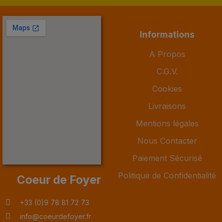
Informations
A Propos
C.G.V.
Cookies
Livraisons
Mentions légales
Nous Contacter
Paiement Sécurisé
Politique de Confidentialité
Coeur de Foyer
+33 (0)9 78 81 72 73
info@coeurdefoyer.fr