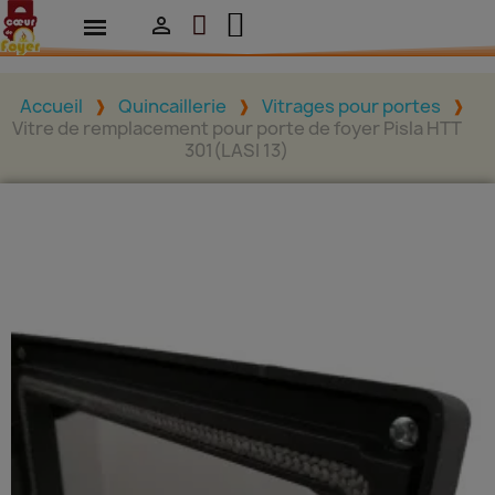

Accueil
Quincaillerie
Vitrages pour portes
Vitre de remplacement pour porte de foyer Pisla HTT
301(LASI 13)