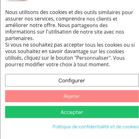
29,76 €
25,30 €
Nous utilisons des cookies et des outils similaires pour
Ajouter au panier
assurer nos services, comprendre nos clients et
améliorer notre offre. Nous partageons des
informations sur l'utilisation de notre site avec nos
partenaires.
Si vous ne souhaitez pas accepter tous les cookies ou si
vous souhaitez en savoir davantage sur les cookies
utilisés, cliquez sur le bouton "Personnaliser".
Vous
pourrez modifier votre choix à tout moment.
Configurer
Rejeter
Accepter
Cadre à maçonner HTT 113/5 (130 x 130 x 115 mm)
Aperçu rapide
12,32 €
Politique de confidentialité et de cookies
Ajouter au panier