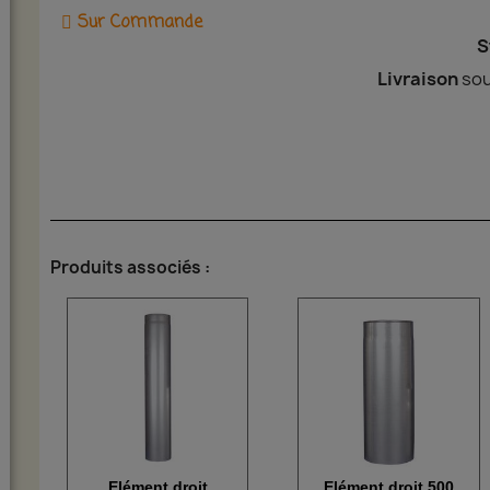
Sur Commande
S
Livraison
sou
Produits associés :
Elément droit
Elément droit 500
Aperçu rapide
Aperçu rapide