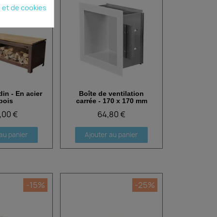
é et de cookies
in - En acier
Boîte de ventilation
 rapide
Aperçu rapide
bois
carrée - 170 x 170 mm
,00 €
64,80 €
au panier
Ajouter au panier
-15%
-25%