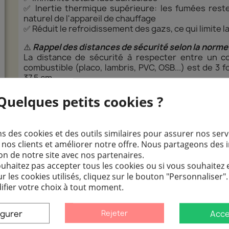
✅ Inertie thermique supérieure: les fumées reste
naturel de l'appareil de chauffage
✅ Réduit le refroidissement des gazs, ce qui limite l
⚠️
Rappel des distances de sécurité selon la norme
La distance de sécurité à respecter entre un c
combustible (placo, lambris, PVC, OSB...) est de 3
37,5 cm.
Toutefois, cette distance peut être réduite jusqu'à
cm) grâce à l'utilisation d'isolant tels que les
plaque
uelques petits cookies ?
plaques de protection murale
s
avec isolant intégré.
🔥Les conduits en inox 2 mm sont conçus pour fo
s des cookies et des outils similaires pour assurer nos serv
jusqu'à 600° (T600)
mais peuvent résister à des te
os clients et améliorer notre offre. Nous partageons des 
tion de notre site avec nos partenaires.
ouhaitez pas accepter tous les cookies ou si vous souhaitez 
 les cookies utilisés, cliquez sur le bouton "Personnaliser"
fier votre choix à tout moment.
igurer
Acce
Rejeter