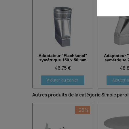
Adaptateur "Flachkanal"
Adaptateur 
Aperçu rapide
Aperçu
symétrique 150 x 50 mm
symétrique 
46,75 €
48,
Ajouter au panier
Ajouter 
Autres produits de la catégorie Simple paroi
-25%