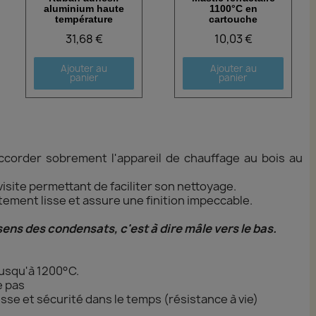
aluminium haute
1100°C en
température
cartouche
31,68 €
10,03 €
Ajouter au
Ajouter au
panier
panier
corder sobrement l'appareil de chauffage au bois au
visite permettant de faciliter son nettoyage.
ment lisse et assure une finition impeccable.
 sens des condensats, c'est à dire mâle vers le bas.
jusqu'à 1200°C.
e pas
se et sécurité dans le temps (résistance à vie)