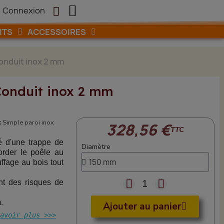
Connexion

ITS
ACCESSOIRES
Conduit inox 2 mm
Conduit inox 2 mm
:
Simple paroi inox
328,56 €
TTC
é d'une trappe de
Diamètre
corder le poêle au
ffage au bois tout
nt des risques de
.
Ajouter au panier
avoir plus >>>