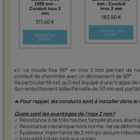
1000 mm -
mm - Conduit
Conduit inox 2
inox 2 mm
mm
183,90 €
311,40 €
Ajouter au
panier
Ajouter au
panier
👉 Le coude fixe 90° en inox 2 mm permet de rac
conduit de cheminée avec un dévoiement de 90°.
Sa particularité est qu'il est équipé d'une trappe de 
Son emboîtement Mâle/Femelle de 50 mm est parfaite
🔥
Pour rappel, les conduits sont à installer dans le
Quels sont les avantages de l'inox 2 mm?
✅ Résistance à de très hautes températures allant 
✅ Résistance mécanique hors norme: ne se déform
✅ Épaisseur importante de 2 mm qui assure robustes
✅ Immunité totale face aux acides