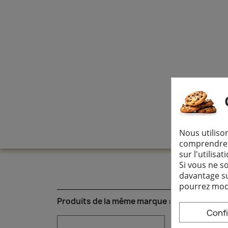
Q
Nous utilison
comprendre n
sur l'utilisa
Si vous ne s
davantage sur
pourrez modi
Produits de la même marque :
Conf