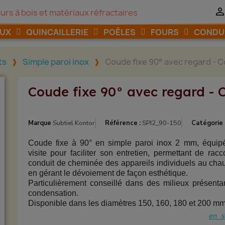
urs à bois et matériaux réfractaires
AUX
QUINCAILLERIE
POÊLES
FOURS
CONDU
ts
Simple paroi inox
Coude fixe 90° avec regard - 
Coude fixe 90° avec regard - 
Marque
Subtiel Kontor
Référence :
SPI2_90-150
Catégorie 
Coude fixe à 90° en simple paroi inox 2 mm, équip
visite pour faciliter son entretien, permettant de rac
conduit de cheminée des appareils individuels au chau
en gérant le dévoiement de façon esthétique.
Particulièrement conseillé dans des milieux présenta
condensation.
Disponible dans les diamètres 150, 160, 180 et 200 mm
en s