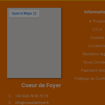
Informati
A Propo
C.G.V.
Cookies
Livraison
Mentions lég
Nous Conta
Paiement Séc
Politique de Confi
Coeur de Foyer
+33 (0)9 78 81 72 73
info@coeurdefoyer.fr