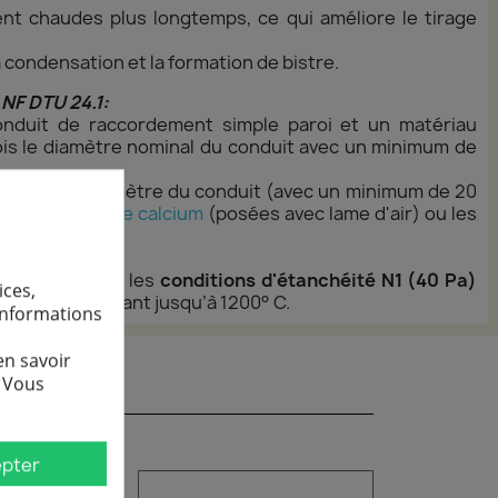
nt chaudes plus longtemps, ce qui améliore le tirage
a condensation et la formation de bistre.
 NF DTU 24.1:
onduit de raccordement simple paroi et un matériau
 fois le diamètre nominal du conduit avec un minimum de
 1,5 fois le diamètre du conduit (avec un minimum de 20
s de silicate de calcium
(posées avec lame d'air) ou les
nctionner dans les
conditions d'étanchéité N1 (40 Pa)
ices,
mpératures allant jusqu’à 1200° C.
informations
en savoir
.
Vous
pter