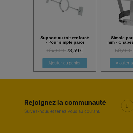
Support au toit renforcé
Simple par
Aperçu rapide
Aperçu
- Pour simple paroi
mm - Chapea
104,52 €
78,39 €
60,36 €
Ajouter au panier
Ajouter 
Rejoignez la communauté
Suivez-nous et tenez vous au courant.