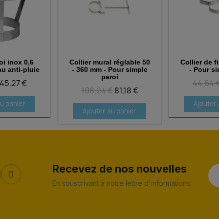
oi inox 0,6
Collier mural réglable 50
Collier de f
 rapide
Aperçu rapide
Aperçu
u anti-pluie
- 360 mm - Pour simple
- Pour si
paroi
45,27 €
44,64 
108,24 €
81,18 €
au panier
Ajouter 
Ajouter au panier
Recevez de nos nouvelles
En souscrivant à notre lettre d'informations.