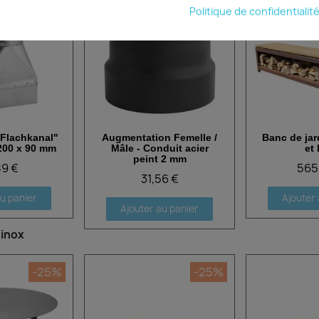
Politique de confidentialit
"Flachkanal"
Augmentation Femelle /
Banc de jard
 rapide
Aperçu rapide
Aperçu
200 x 90 mm
Mâle - Conduit acier
et 
peint 2 mm
89 €
565
31,56 €
au panier
Ajouter 
Ajouter au panier
 inox
-25%
-25%