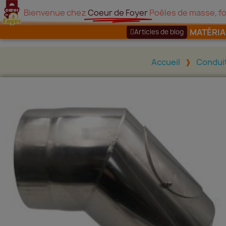
Bienvenue chez
Coeur de Foyer
Poêles de masse, fo
MATÉRI
Articles de blog
Accueil
Condui