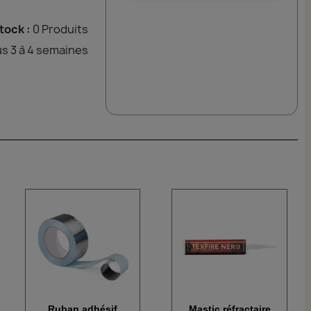
tock :
0 Produits
s 3 à 4 semaines
Ruban adhésif
Mastic réfractaire
Aperçu rapide
Aperçu rapide