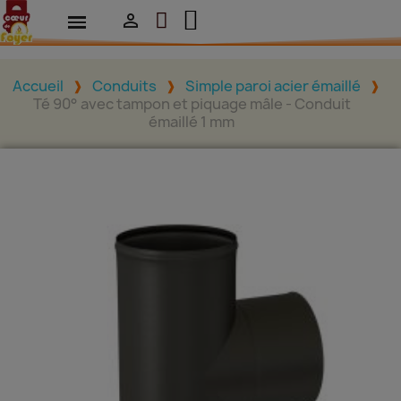

Accueil
Conduits
Simple paroi acier émaillé
Té 90° avec tampon et piquage mâle - Conduit
émaillé 1 mm