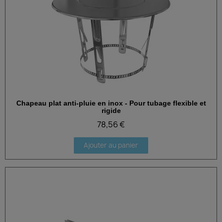
Chapeau plat anti-pluie en inox - Pour tubage flexible et
Aperçu rapide
rigide
78,56 €
Ajouter au panier