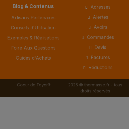
Blog & Contenus
Adresses
Alertes
Artisans Partenaires
Avoirs
Conseils d'Utilisation
Commandes
Exemples & Réalisations
Devis
Foire Aux Questions
Factures
Guides d'Achats
Réductions
Coeur de Foyer®
2025 © thermasse.fr - tous
droits réservés