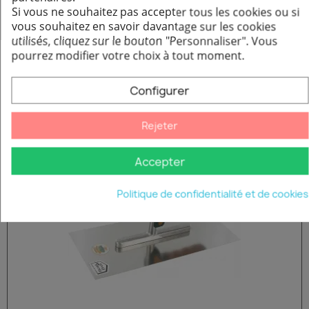
Si vous ne souhaitez pas accepter tous les cookies ou si
vous souhaitez en savoir davantage sur les cookies
utilisés, cliquez sur le bouton "Personnaliser".
Vous
Cales en bois 180 x 80 x 20 mm - Carton de 10
Aperçu rapide
pourrez modifier votre choix à tout moment.
6,90 €
Configurer
Ajouter au panier
Autres produits de la catégorie Outillage
Rejeter
Accepter
Politique de confidentialité et de cookies