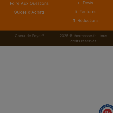
Devis
Foire Aux Questions
Factures
Guides d'Achats
Réductions
Coeur de Foyer®
2025 © thermasse.fr - tous
droits réservés
9.3
/10