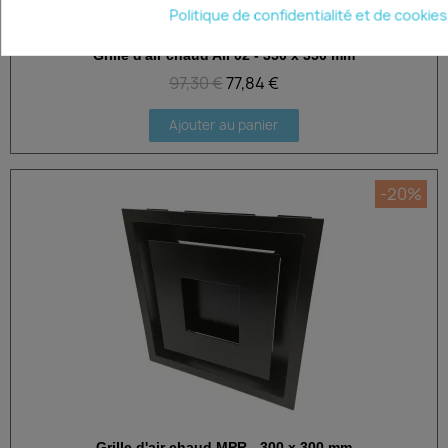
Politique de confidentialité et de cookies
Grille d'air chaud Air'02 - 350 x 350 mm
Aperçu rapide
97,30 €
77,84 €
Ajouter au panier
-20%
Grille d'air chaud MPR - 300 x 300 mm