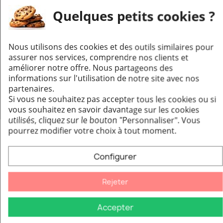
Quelques petits cookies ?
Nous utilisons des cookies et des outils similaires pour
Clapet de fumées à chaînette pour cheminée ouverte
Aperçu rapide
assurer nos services, comprendre nos clients et
améliorer notre offre. Nous partageons des
114,29 €
informations sur l'utilisation de notre site avec nos
partenaires.
Ajouter au panier
Si vous ne souhaitez pas accepter tous les cookies ou si
vous souhaitez en savoir davantage sur les cookies
utilisés, cliquez sur le bouton "Personnaliser".
Vous
-20%
pourrez modifier votre choix à tout moment.
Configurer
Rejeter
Accepter