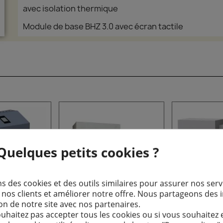
avec isolation thermique
Module de base BHZ 3.0 avec écran tactile
uelques petits cookies ?
s des cookies et des outils similaires pour assurer nos serv
os clients et améliorer notre offre. Nous partageons des 
tion de notre site avec nos partenaires.
raulique de
Brunner BSG 01 -
Brunner
 rapide
Aperçu rapide
Aperçu
ouhaitez pas accepter tous les cookies ou si vous souhaitez 
 3.0
Version accumulateur
Version a