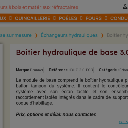
urs à bois et matériaux réfractaires
AUX
QUINCAILLERIE
POÊLES
FOURS
CONDU
se sur mesure
Échangeurs hydrauliques
Boitier h
Boitier hydraulique de base 3.
Marque
Brunner
Référence :
BHZ-3.0-ECR
Catégorie :
Écha
Le module de base comprend le boîtier hydraulique pr
ballon tampon du système. Il contient le contrôleu
système avec son écran tactile et son ensem
raccordement isolés intégrés dans le cadre de support
coque d'habillage.
Prix, options et délai: nous contacter.
en s