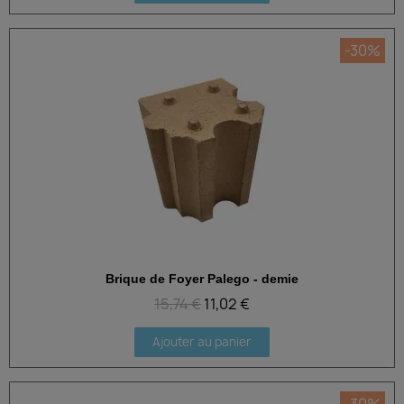
-30%
Brique de Foyer Palego - demie
Aperçu rapide
15,74 €
11,02 €
Ajouter au panier
-30%