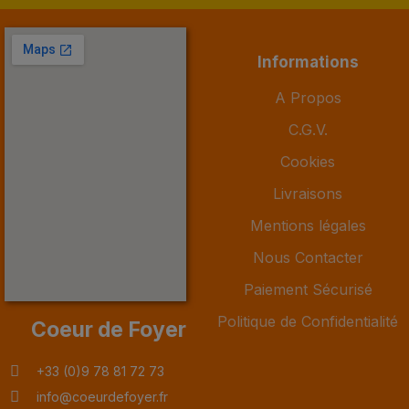
Informations
A Propos
C.G.V.
Cookies
Livraisons
Mentions légales
Nous Contacter
Paiement Sécurisé
Politique de Confidentialité
Coeur de Foyer
+33 (0)9 78 81 72 73
info@coeurdefoyer.fr