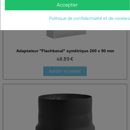
Accepter
Politique de confidentialité et de cookies
Adaptateur "Flachkanal" symétrique 200 x 90 mm
Aperçu rapide
48,89 €
Ajouter au panier