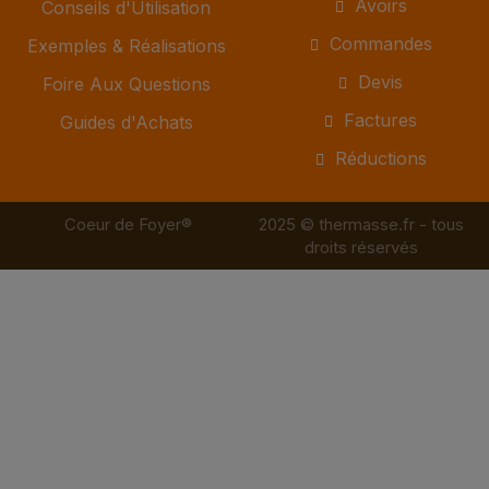
Avoirs
Conseils d'Utilisation
Commandes
Exemples & Réalisations
Devis
Foire Aux Questions
Factures
Guides d'Achats
Réductions
Coeur de Foyer®
2025 © thermasse.fr - tous
droits réservés