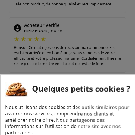
Très bon produit, de bonne qualité et reçu rapidement.
Acheteur Vérifié
Publié le 4/4/16, 3:37 PM
Bonsoir Ce matin je viens de recevoir ma commende. Elle
est bien arrivée et en bon état. Je vous remercie de votre
efficacité et votre professionnalisme . Cordialement Il ne me
reste plus de le mettre en place et de tester le four
Quelques petits cookies ?
Produits de la même marque :
Nous utilisons des cookies et des outils similaires pour
assurer nos services, comprendre nos clients et
améliorer notre offre. Nous partageons des
informations sur l'utilisation de notre site avec nos
partenaires.