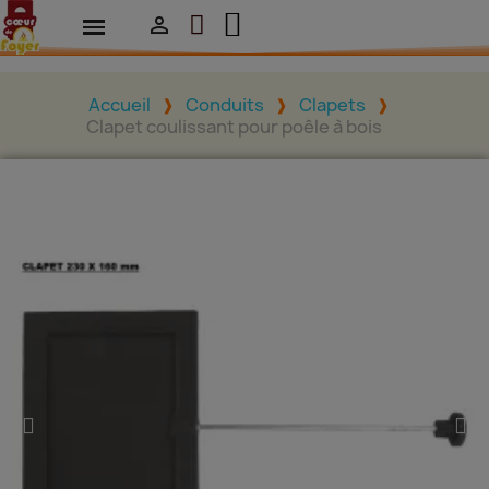

Accueil
Conduits
Clapets
Clapet coulissant pour poêle à bois