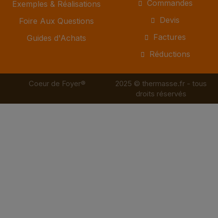
Commandes
Exemples & Réalisations
Devis
Foire Aux Questions
Factures
Guides d'Achats
Réductions
Coeur de Foyer®
2025 © thermasse.fr - tous
droits réservés