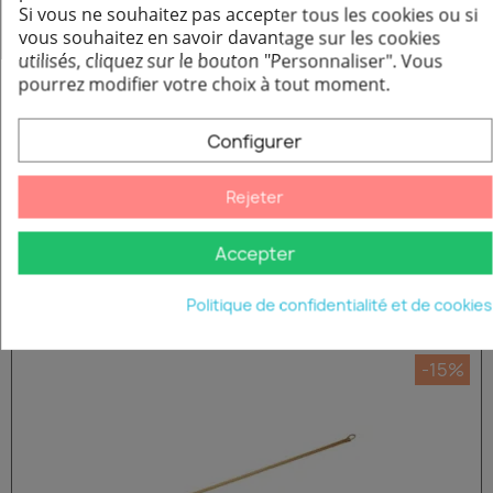
Si vous ne souhaitez pas accepter tous les cookies ou si
vous souhaitez en savoir davantage sur les cookies
utilisés, cliquez sur le bouton "Personnaliser".
Vous
pourrez modifier votre choix à tout moment.
Configurer
Rejeter
Brosse à cendres Pisla - Sans manche
Aperçu rapide
16,42 €
Accepter
Ajouter au panier
Politique de confidentialité et de cookies
-15%