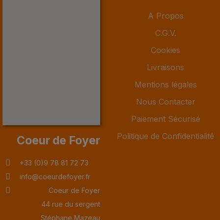
A Propos
C.G.V.
Cookies
Livraisons
Mentions légales
Nous Contacter
Paiement Sécurisé
Politique de Confidentialité
Coeur de Foyer
+33 (0)9 78 81 72 73
info@coeurdefoyer.fr
Coeur de Foyer
44 rue du sergent
Stéphane Mazeau