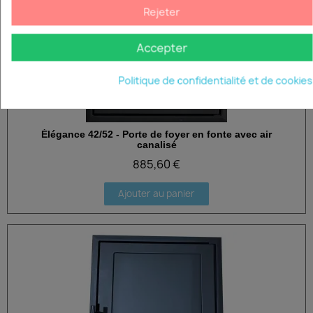
Rejeter
Accepter
Politique de confidentialité et de cookies
Élégance 42/52 - Porte de foyer en fonte avec air
Aperçu rapide
canalisé
885,60 €
Ajouter au panier