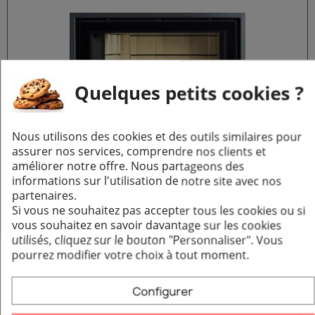
Quelques petits cookies ?
Nous utilisons des cookies et des outils similaires pour
assurer nos services, comprendre nos clients et
améliorer notre offre. Nous partageons des
Auréa 61/43 - Porte de foyer en fonte avec air canalisé
Aperçu rapide
informations sur l'utilisation de notre site avec nos
1 176,00 €
partenaires.
Si vous ne souhaitez pas accepter tous les cookies ou si
Ajouter au panier
vous souhaitez en savoir davantage sur les cookies
utilisés, cliquez sur le bouton "Personnaliser".
Vous
pourrez modifier votre choix à tout moment.
Configurer