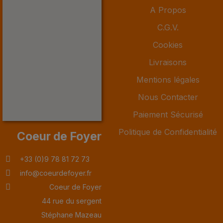
A Propos
C.G.V.
Cookies
Livraisons
Mentions légales
Nous Contacter
Paiement Sécurisé
Politique de Confidentialité
Coeur de Foyer
+33 (0)9 78 81 72 73
info@coeurdefoyer.fr
Coeur de Foyer
44 rue du sergent
Stéphane Mazeau