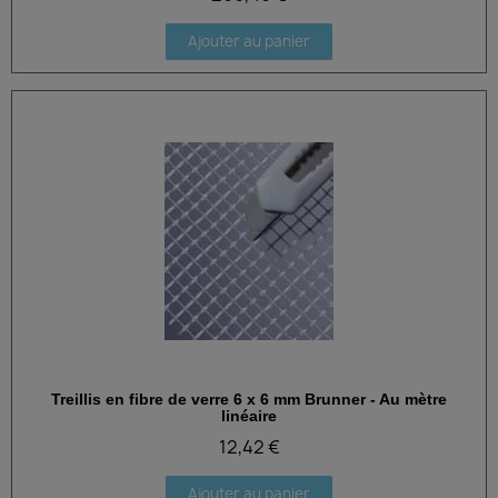
Ajouter au panier
Treillis en fibre de verre 6 x 6 mm Brunner - Au mètre
Aperçu rapide
linéaire
12,42 €
Ajouter au panier