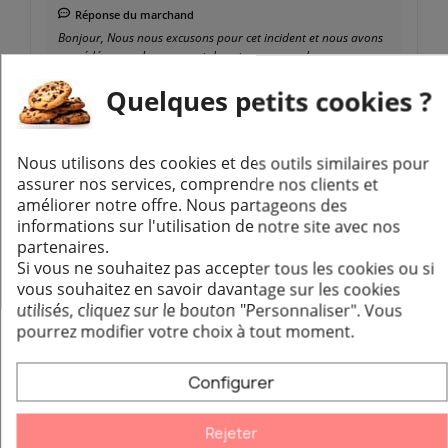
Réponse du marchand
Bonjour, Nous nous excusons pour cet incident et nous avons
procédé au remboursement de votre commande.
Cordialement,
Quelques petits cookies ?
Acheteur Vérifié
Nous utilisons des cookies et des outils similaires pour
Publié le 11/27/19, 5:27 PM
assurer nos services, comprendre nos clients et
améliorer notre offre. Nous partageons des
informations sur l'utilisation de notre site avec nos
pas encore utiliser et j'espère que ce produit me conviendra
partenaires.
Si vous ne souhaitez pas accepter tous les cookies ou si
vous souhaitez en savoir davantage sur les cookies
utilisés, cliquez sur le bouton "Personnaliser".
Vous
pourrez modifier votre choix à tout moment.
Produits de la même marque :
Configurer
Rejeter