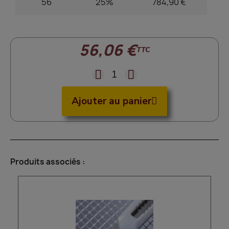
56
25%
784,90 €
56,06 €
TTC
Ajouter au panier
Produits associés :