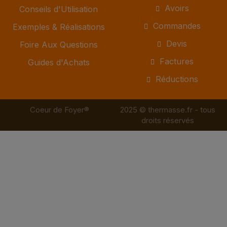
Avoirs
Conseils d'Utilisation
Commandes
Exemples & Réalisations
Devis
Foire Aux Questions
Factures
Guides d'Achats
Réductions
Coeur de Foyer®
2025 © thermasse.fr - tous
droits réservés