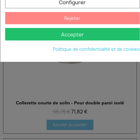
Configurer
Ajouter au panier
Rejeter
-25%
Accepter
Politique de confidentialité et de cookies
Collerette courte de solin - Pour double paroi isolé
Aperçu rapide
95,76 €
71,82 €
Ajouter au panier