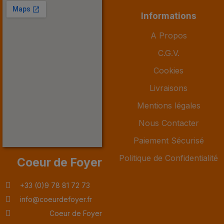
Informations
A Propos
C.G.V.
Cookies
Livraisons
Mentions légales
Nous Contacter
Paiement Sécurisé
Politique de Confidentialité
Coeur de Foyer
+33 (0)9 78 81 72 73
info@coeurdefoyer.fr
Coeur de Foyer