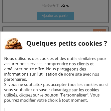
15,36 €
11,52 €
Ajouter au panier
-25%
Quelques petits cookies ?
Nous utilisons des cookies et des outils similaires pour
assurer nos services, comprendre nos clients et
améliorer notre offre. Nous partageons des
informations sur l'utilisation de notre site avec nos
partenaires.
Si vous ne souhaitez pas accepter tous les cookies ou si
vous souhaitez en savoir davantage sur les cookies
utilisés, cliquez sur le bouton "Personnaliser".
Vous
Bride de Sécurité 1.0 - Pour simple paroi
Aperçu rapide
pourrez modifier votre choix à tout moment.
13,68 €
10,26 €